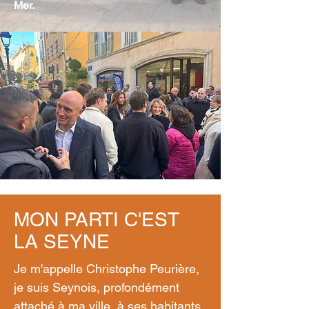
Mer.
MON PARTI C'EST
LA SEYNE
Je m'appelle Christophe Peurière, 
je suis Seynois, profondément 
attaché à ma ville, à ses habitants, 