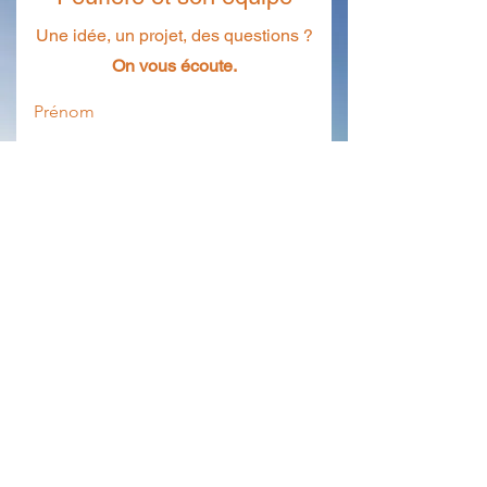
Christophe Peurière
Une idée, un projet, des questions ?
Parce que le premie
On vous écoute.
transformer
Prénom
Nom
E-mail
Envoyer