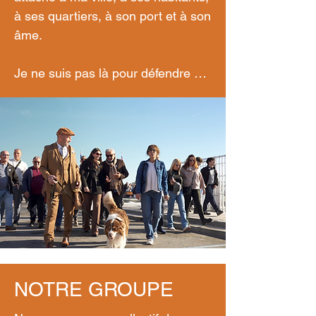
à ses quartiers, à son port et à son 
âme.

Je ne suis pas là pour défendre un 
parti politique.

Je suis là pour défendre notre 
cadre de vie, notre sécurité et 
notre avenir.

Comme vous, je vois ce qui ne va 
pas. Et comme vous, je crois que 
nous pouvons faire mieux, plus 
simple, plus humain.

NOTRE GROUPE
Je veux une ville plus propre, plus 