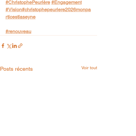
#ChristophePeurière
#Engagement
#Vision
#christophepeuriere2026monpa
rticestlaseyne
#renouveau
Voir tout
Posts récents