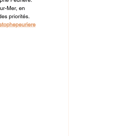
ur-Mer, en 
es priorités.
stophepeuriere