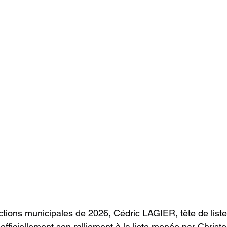
ctions municipales de 2026, Cédric LAGIER, tête de liste
fficiellement son ralliement à la liste menée par Christo