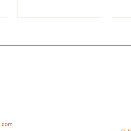
C’est le dernier jour pour vous
Vous
inscrire sur les listes
dett
électorales et décider des
changements pour votre ville !
l.com