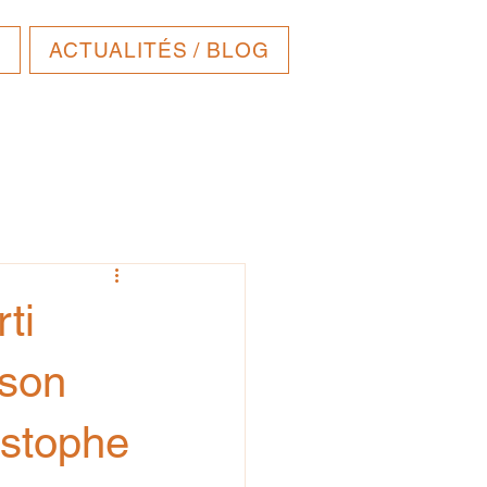
E
ACTUALITÉS / BLOG
ti
 son
istophe