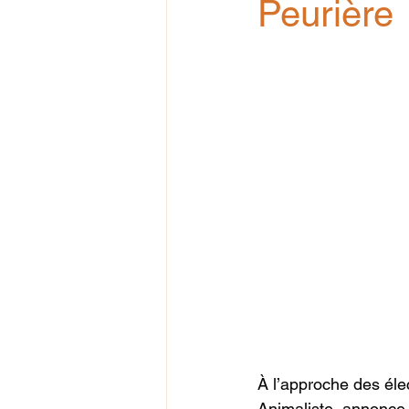
Peurière
À l’approche des éle
Animaliste, annonce o