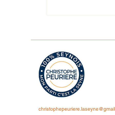
Nos premières actions
christophepeuriere.laseyne@gmai