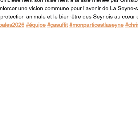
enforcer une vision commune pour l’avenir de La Seyne-s
a protection animale et le bien-être des Seynois au cœur d
pales2026
#équipe
#çasuffit
#monparticestlaseyne
#chri